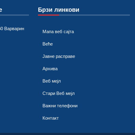
е
Брзи линкови
0 Варварин
Мапа веб сајта
Веће
Јавне расправе
Архива
Веб мејл
Стари Веб мејл
Важни телефони
Контакт