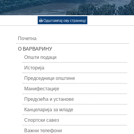
Одштампај ову страницу
Почетна
О ВАРВАРИНУ
Општи подаци
Историја
Председници општине
Манифестације
Предузећа и установе
Канцеларија за младе
Спортски савез
Важни телефони