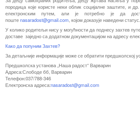
За децу самохраних родитеља, децу жртава насиља у поро
породица које користе неки облик социјалне заштите, и др
електронским путем, али је потребно је да дост
поште
nasaradost@gmail.com
, којом доказује наведени статус
У колико родитељи нису у могућности да поднесу захтев путе
доставе заједно са додатном документацијом на адресу еле
Како да попуним Захтев?
За детаљније информације може се обратити предшколској у
Предшколска установа „Наша радост“ Варварин
Адреса:Слободе бб, Варварин
Телефон:037/788‑346
Електронска адреса:
nasaradost@gmail.com