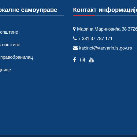
окалне самоуправе
Контакт информациј
Марина Мариновића 38 3726
 општине
+ 381 37 787 171
к општине
kabinet@varvarin.ls.gov.rs
 правобранилац
днице