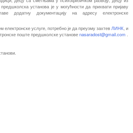
дици, децу са сметњама у психофизичком развоју, децу из
. предшколска установа је у могућности да прихвати пријаву
аве додатну документацију на адресу електронске
.
м електронске услуге, потребно је да преузму захтев
ЛИНК
, и
ктронске поште предшколске установе
nasaradost@gmail.com
.
станови.