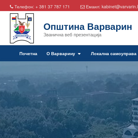
Телефон:
+ 381 37 787 171
Емаил:
kabinet@varvarin.l
Општина Варварин
Званична веб презентација
Почетна
О Варварину
Локална самоуправа