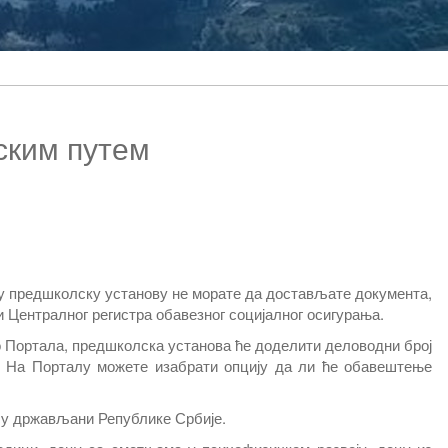
ским путем
 у предшколску установу не морате да достављате документа,
и Централног регистра обавезног социјалног осигурања.
 Портала, предшколска установа ће доделити деловодни број
. На Порталу можете изабрати опцију да ли ће обавештење
ису држављани Републике Србије.