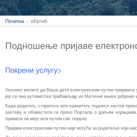
Почетна
еВртић
Подношење пријаве електрон
Покрени услугу>
Уколико желите да Ваше дете електронским путем пријавите
јер се она аутоматски прибављају из Матичне књиге рођених 
Када родитељ, старатељ или хранитељ поднесе захтев преко
захтеву и обавестити га преко Портала о даљим корацима
примати на мејл или путем смс поруке.
Пријава електронским путем није могућа за родитеље који н