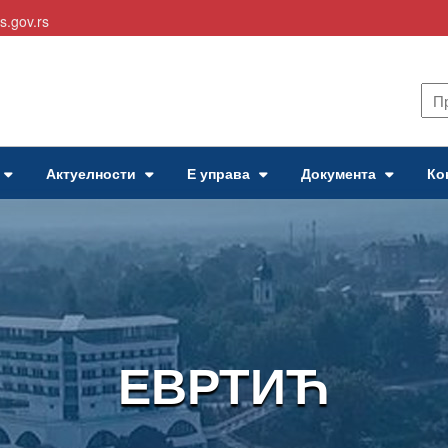
s.gov.rs
Актуелности
Е управа
Документа
Ко
ЕВРТИЋ