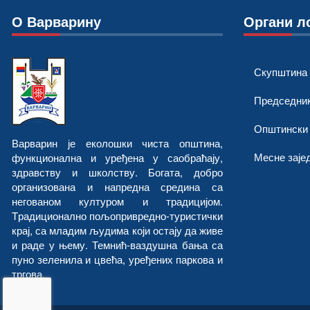
О Варварину
Органи л
Скупштина
Председни
Општински
Варварин је еколошки чиста општина,
Месне заје
функционална и уређена у саобраћају,
здравству и школству. Богата, добро
организована и напредна средина са
негованом културом и традицијом.
Tрадиционално пољопривредно-туристички
крај, са младим људима који остају да живе
и раде у њему. Темнић-ваздушна бања са
пуно зеленила и цвећа, уређених паркова и
тргова.