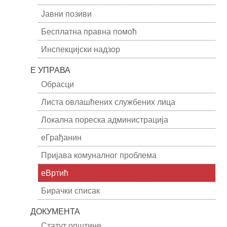
Јавни позиви
Бесплатна правна помоћ
Инспекцијски надзор
Е УПРАВА
Обрасци
Листа овлашћених службених лица
Локална пореска администрација
еГрађанин
Пријава комуналног проблема
еВртић
Бирачки списак
ДОКУМЕНТА
Статут општине