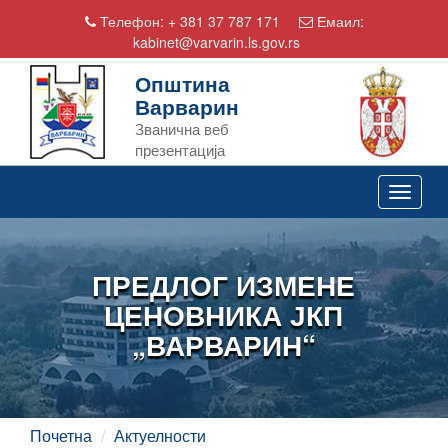
Телефон:
+ 381 37 787 171
Емаил:
kabinet@varvarin.ls.gov.rs
Општина
Варварин
Званична веб
презентација
Toggle
navigat
ПРЕДЛОГ ИЗМЕНЕ
ЦЕНОВНИКА ЈКП
„ВАРВАРИН“
Почетна
Актуелности