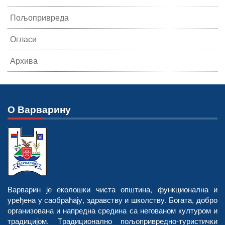
Пољопривреда
Огласи
Архива
О Варварину
Варварин је еколошки чиста општина, функционална и
уређена у саобраћају, здравству и школству. Богата, добро
организована и напредна средина са негованом културом и
традицијом. Tрадиционално пољопривредно-туристички