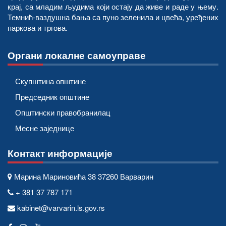
крај, са младим људима који остају да живе и раде у њему.
Темнић-ваздушна бања са пуно зеленила и цвећа, уређених
паркова и тргова.
Органи локалне самоуправе
Скупштина општине
Председник општине
Општински правобранилац
Месне заједнице
Контакт информације
Марина Мариновића 38 37260 Варварин
+ 381 37 787 171
kabinet@varvarin.ls.gov.rs