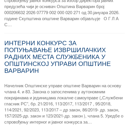
спровођењу јавног конкурса за избор директора јавних
предузећа чији је оснивач Општина Варварин број
000206632 2026 07779 002 000 020 271 од 30.јануара 2026.
године Скупштина општине Варварин објављује О Г Л А
С…
ИНТЕРНИ КОНКУРС ЗА
ПОПУЊАВАЊЕ ИЗВРШИЛАЧКИХ
РАДНИХ МЕСТА СЛУЖБЕНИКА У
ОПШТИНСКОЈ УПРАВИ ОПШТИНЕ
ВАРВАРИН
Начелник Општинске управе општине Варварин на основу
члана 4. и 83. Закона о запосленима у аутономним
покрајинама и јединицама локалне самоуправе („Службени
гласник РС”, бр. 21/2016, 113/2017, 113/2017 , 95/2018,
114/2021, 92/2023, 113/2017 – др закон, 86/2019- др. закон,
157/2025-др. закон и 123/2021-др. закон ), члана 5. Уредбе о
спровођењу интерног и јавног конкурса за…