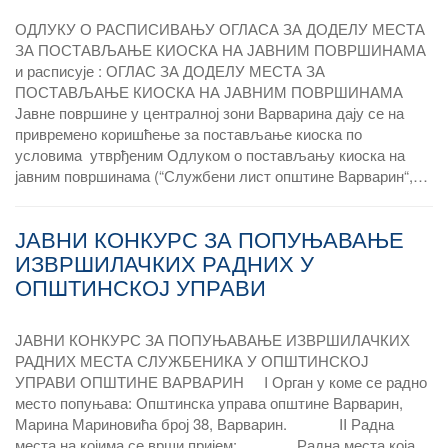
ОДЛУКУ О РАСПИСИВАЊУ ОГЛАСА ЗА ДОДЕЛУ МЕСТА
ЗА ПОСТАВЉАЊЕ КИОСКА НА ЈАВНИМ ПОВРШИНАМА
и расписује : ОГЛАС ЗА ДОДЕЛУ МЕСТА ЗА
ПОСТАВЉАЊЕ КИОСКА НА ЈАВНИМ ПОВРШИНАМА
Јавне површине у централној зони Варварина дају се на
привремено коришћење за постављање киоска по
условима утврђеним Одлуком о постављању киоска на
јавним површинама (“Службени лист општине Варварин“,…
ЈАВНИ КОНКУРС ЗА ПОПУЊАВАЊЕ
ИЗВРШИЛАЧКИХ РАДНИХ У
ОПШТИНСКОЈ УПРАВИ
ЈАВНИ КОНКУРС ЗА ПОПУЊАВАЊЕ ИЗВРШИЛАЧКИХ
РАДНИХ МЕСТА СЛУЖБЕНИКА У ОПШТИНСКОЈ
УПРАВИ ОПШТИНЕ ВАРВАРИН I Орган у коме се радно
место попуњава: Општинска управа општине Варварин,
Марина Мариновића број 38, Варварин. II Радна
места на којима се врши пријем: Радна места која