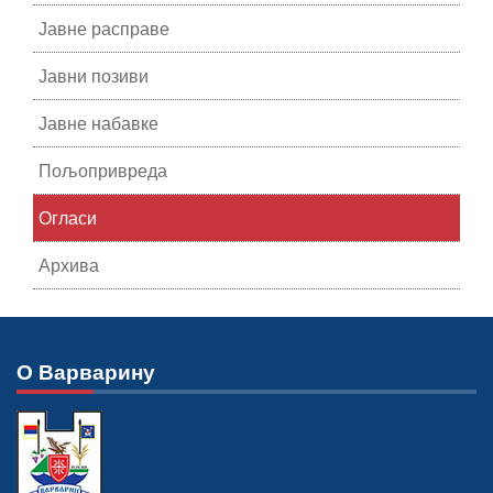
Јавне расправе
Јавни позиви
Јавне набавке
Пољопривреда
Огласи
Архива
О Варварину