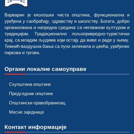
Варварин је еколошки чиста општина, функционална и
уређена у саобраћају, здравству и школству. Богата, добро
организована и напредна средина са негованом културом и
традицијом. Tрадиционално пољопривредно-туристички
крај, са младим људима који остају да живе и раде у њему.
Темнић-ваздушна бања са пуно зеленила и цвећа, уређених
паркова и тргова.
Органи локалне самоуправе
Скупштина општине
Председник општине
Општински правобранилац
Месне заједнице
Контакт информације