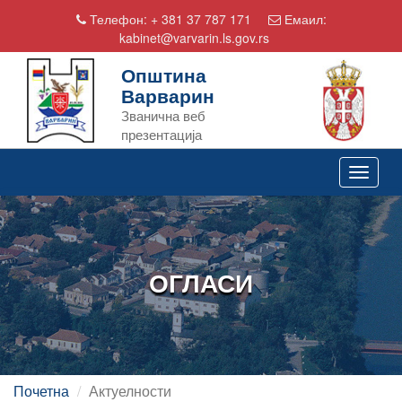
Телефон:
+ 381 37 787 171
Емаил:
kabinet@varvarin.ls.gov.rs
Општина
Варварин
Званична веб
презентација
Toggle
navigat
ОГЛАСИ
Почетна
Актуелности