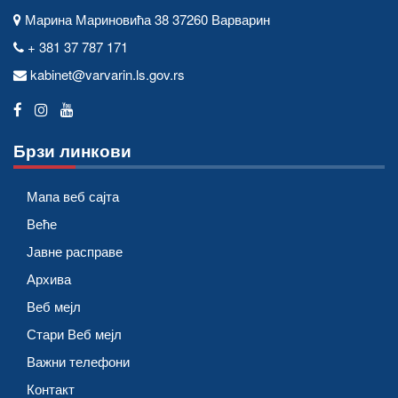
Марина Мариновића 38 37260 Варварин
+ 381 37 787 171
kabinet@varvarin.ls.gov.rs
Брзи линкови
Мапа веб сајта
Веће
Јавне расправе
Архива
Веб мејл
Стари Веб мејл
Важни телефони
Контакт