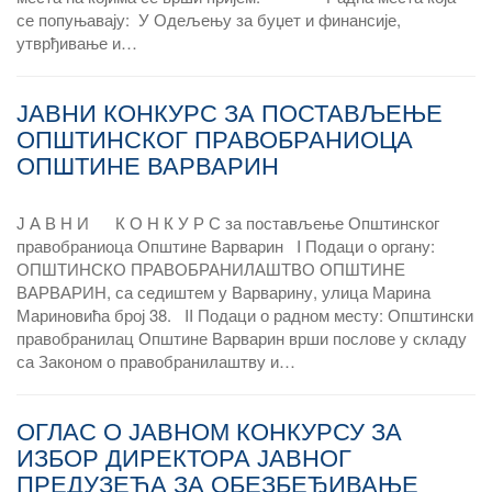
се попуњавају: У Одељењу за буџет и финансије,
утврђивање и…
ЈАВНИ КОНКУРС ЗА ПОСТАВЉЕЊЕ
ОПШТИНСКОГ ПРАВОБРАНИОЦА
ОПШТИНЕ ВАРВАРИН
Ј А В Н И К О Н К У Р С за постављење Општинског
правобраниоца Општине Варварин I Подаци о органу:
ОПШТИНСКО ПРАВОБРАНИЛАШТВО ОПШТИНЕ
ВАРВАРИН, са седиштем у Варварину, улица Марина
Мариновића број 38. II Подаци о радном месту: Општински
правобранилац Општине Варварин врши послове у складу
са Законом о правобранилаштву и…
ОГЛАС О ЈАВНОМ КОНКУРСУ ЗА
ИЗБОР ДИРЕКТОРА ЈАВНОГ
ПРЕДУЗЕЋА ЗА ОБЕЗБЕЂИВАЊЕ