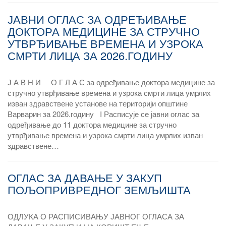
ЈАВНИ ОГЛАС ЗА ОДРЕЂИВАЊЕ
ДОКТОРА МЕДИЦИНЕ ЗА СТРУЧНО
УТВРЂИВАЊЕ ВРЕМЕНА И УЗРОКА
СМРТИ ЛИЦА ЗА 2026.ГОДИНУ
Ј А В Н И О Г Л А С за одређивање доктора медицине за
стручно утврђивање времена и узрока смрти лица умрлих
изван здравствене установе на територији општине
Варварин за 2026.годину I Расписује се јавни оглас за
одређивање до 11 доктора медицине за стручно
утврђивање времена и узрока смрти лица умрлих изван
здравствене…
ОГЛАС ЗА ДАВАЊЕ У ЗАКУП
ПОЉОПРИВРЕДНОГ ЗЕМЉИШТА
ОДЛУКА О РАСПИСИВАЊУ ЈАВНОГ ОГЛАСА ЗА