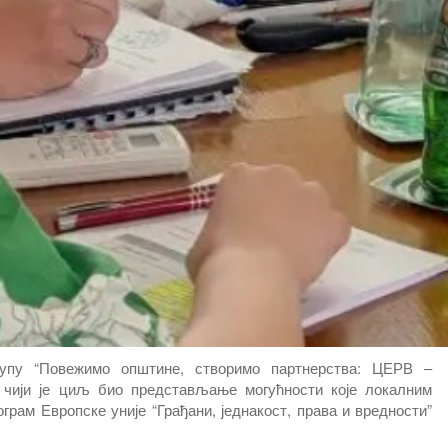
упу “Повежимо општине, створимо партнерства: ЦЕРВ –
а чији је циљ био представљање могућности које локалним
рам Европске уније “Грађани, једнакост, права и вредности”