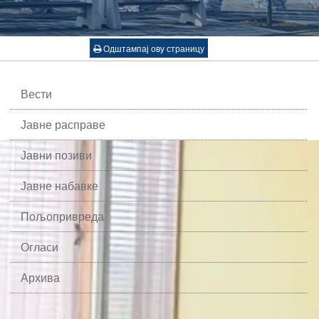
Одштампај ову страницу
Вести
Јавне расправе
Јавни позиви
Јавне набавке
Пољопривреда
Огласи
Архива