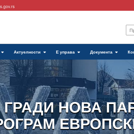
s.gov.rs
Актуелности
Е управа
Документа
Ко
 ГРАДИ НОВА ПА
РОГРАМ ЕВРОПСК