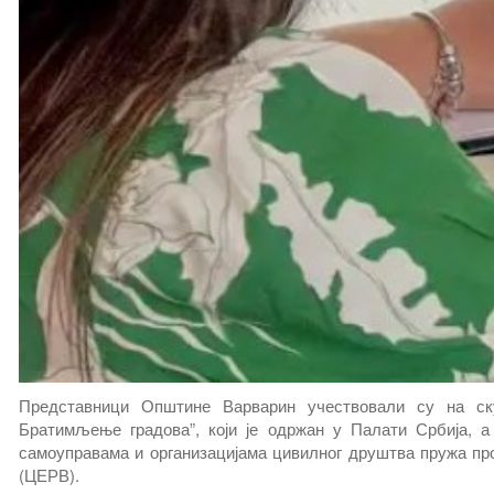
Представници Општине Варварин учествовали су на ск
Братимљење градова”, који је одржан у Палати Србија, 
самоуправама и организацијама цивилног друштва пружа прог
(ЦЕРВ).