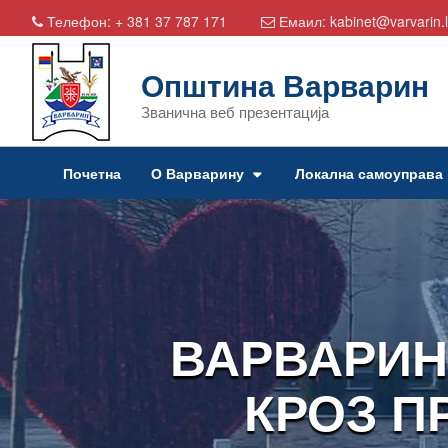
Телефон:
+ 381 37 787 171
Емаил:
kabinet@varvarin.l
Општина Варварин
Званична веб презентација
Почетна
О Варварину
Локална самоуправа
ВАРВАРИН
КРОЗ П