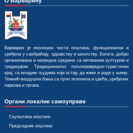
О Варварину
Варварин је еколошки чиста општина, функционална и
уређена у саобраћају, здравству и школству. Богата, добро
организована и напредна средина са негованом културом и
традицијом. Tрадиционално пољопривредно-туристички
крај, са младим људима који остају да живе и раде у њему.
Темнић-ваздушна бања са пуно зеленила и цвећа, уређених
паркова и тргова.
Органи локалне самоуправе
Скупштина општине
Председник општине