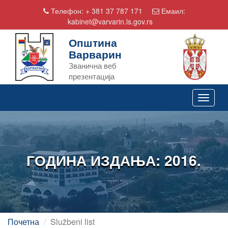
Телефон:
+ 381 37 787 171
Емаил:
kabinet@varvarin.ls.gov.rs
Општина
Варварин
Званична веб
презентација
Toggle
navigat
ГОДИНА ИЗДАЊА: 2016.
Почетна
Službeni list