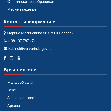
Општински правобранилац
Месне заједнице
Контакт информације
Марина Мариновића 38 37260 Варварин
+ 381 37 787 171
kabinet@varvarin.ls.gov.rs
Брзи линкови
Мапа веб сајта
Веће
Јавне расправе
Архива