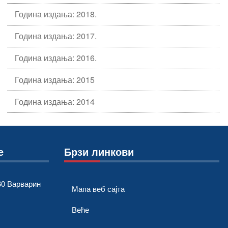
Година издања: 2018.
Година издања: 2017.
Година издања: 2016.
Година издања: 2015
Година издања: 2014
е
Брзи линкови
0 Варварин
Мапа веб сајта
Веће