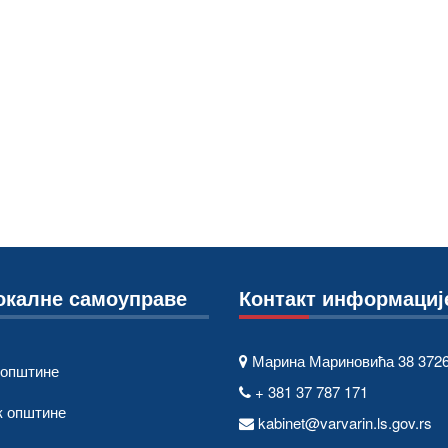
окалне самоуправе
Контакт информациј
Марина Мариновића 38 3726
 општине
+ 381 37 787 171
к општине
kabinet@varvarin.ls.gov.rs