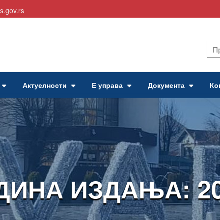
s.gov.rs
Актуелности
Е управа
Документа
Ко
ДИНА ИЗДАЊА: 20