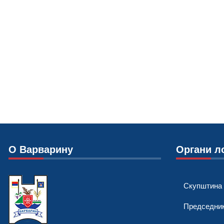
О Варварину
Органи л
Скупштина
Председни