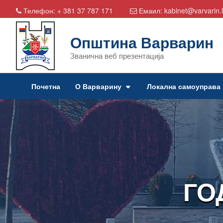
Телефон:
+ 381 37 787 171
Емаил:
kabinet@varvarin.l
Општина Варварин
Званична веб презентација
Почетна
О Варварину
Локална самоуправа
ГО